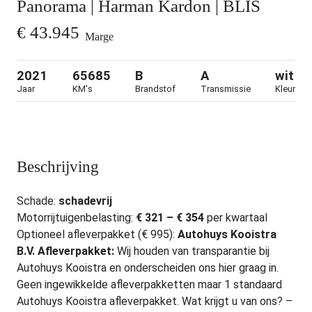
Panorama | Harman Kardon | BLIS
€ 43.945
Marge
2021
65685
B
A
wit
Jaar
KM's
Brandstof
Transmissie
Kleur
Contact opnemen
Beschrijving
Schade:
schadevrij
Motorrijtuigenbelasting:
€ 321 – € 354
per kwartaal
Optioneel afleverpakket (€ 995):
Autohuys Kooistra
B.V. Afleverpakket:
Wij houden van transparantie bij
Autohuys Kooistra en onderscheiden ons hier graag in.
Geen ingewikkelde afleverpakketten maar 1 standaard
Autohuys Kooistra afleverpakket. Wat krijgt u van ons? –